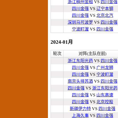
浙江稠州金租
VS
四川金强
四川金强
VS
辽宁本钢
四川金强
VS
北京北汽
深圳马可波罗
VS
四川金强
宁波町渥
VS
四川金强
2024-01月
轮次
对阵(主队在前)
浙江东阳光药
VS
四川金强
四川金强
VS
广州龙狮
四川金强
VS
宁波町渥
南京头排苏酒
VS
四川金强
四川金强
VS
浙江东阳光药
四川金强
VS
山东高速
四川金强
VS
北京控股
新疆伊力特
VS
四川金强
上海久事
VS
四川金强