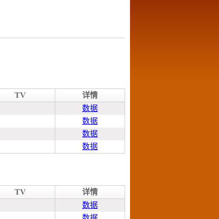
TV
详情
数据
数据
数据
数据
TV
详情
数据
数据