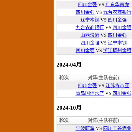
四川金强
VS
广东华南虎
四川金强
VS
九台农商银行
辽宁本钢
VS
四川金强
九台农商银行
VS
四川金强
山西汾酒
VS
四川金强
四川金强
VS
辽宁本钢
四川金强
VS
浙江稠州金租
2024-04月
轮次
对阵(主队在前)
四川金强
VS
江苏肯帝亚
青岛国信水产
VS
四川金强
2024-10月
轮次
对阵(主队在前)
宁波町渥
VS
四川丰谷酒业