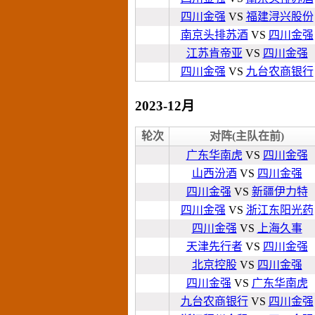
四川金强
VS
福建浔兴股份
南京头排苏酒
VS
四川金强
江苏肯帝亚
VS
四川金强
四川金强
VS
九台农商银行
2023-12月
轮次
对阵(主队在前)
广东华南虎
VS
四川金强
山西汾酒
VS
四川金强
四川金强
VS
新疆伊力特
四川金强
VS
浙江东阳光药
四川金强
VS
上海久事
天津先行者
VS
四川金强
北京控股
VS
四川金强
四川金强
VS
广东华南虎
九台农商银行
VS
四川金强