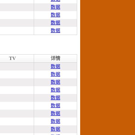
数据
数据
数据
数据
TV
详情
数据
数据
数据
数据
数据
数据
数据
数据
数据