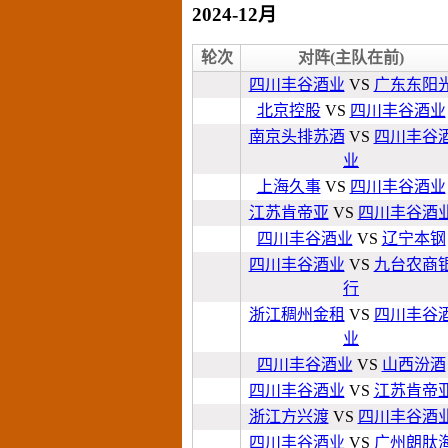
2024-12月
轮次
对阵(主队在前)
四川丰谷酒业
VS
广东东阳
北京控股
VS
四川丰谷酒业
南京头排苏酒
VS
四川丰谷
业
上海久事
VS
四川丰谷酒业
江苏肯帝亚
VS
四川丰谷酒
四川丰谷酒业
VS
辽宁本钢
四川丰谷酒业
VS
九台农商
行
浙江稠州金租
VS
四川丰谷
业
四川丰谷酒业
VS
山西汾酒
四川丰谷酒业
VS
江苏肯帝
浙江方兴渡
VS
四川丰谷酒
四川丰谷酒业
VS
广州朗肽