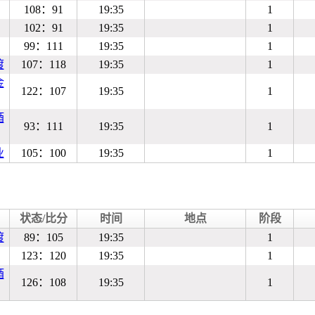
108：91
19:35
1
102：91
19:35
1
99：111
19:35
1
渡
107：118
19:35
1
金
122：107
19:35
1
酒
93：111
19:35
1
业
105：100
19:35
1
状态/比分
时间
地点
阶段
渡
89：105
19:35
1
123：120
19:35
1
酒
126：108
19:35
1