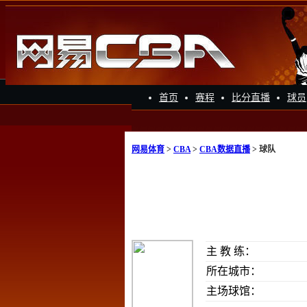
首页
赛程
比分直播
球员
网易体育
>
CBA
>
CBA数据直播
> 球队
主 教 练：
所在城市：
主场球馆：