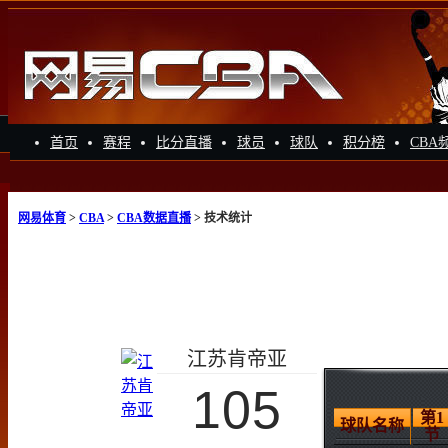
首页
赛程
比分直播
球员
球队
积分榜
CBA
网易体育
>
CBA
>
CBA数据直播
> 技术统计
江苏肯帝亚
105
第1
球队名称
节