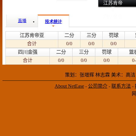
江苏肯帝
亚
四川金强
直播
技术统计
江苏肯帝亚
二分
三分
罚球
合计
0/0
0/0
0/0
四川金强
二分
三分
罚球
篮
合计
0/0
0/0
0/0
0-
策划：张增辉 林志霖 美术：高洁
About NetEase
-
公司简介
-
联系方法
-