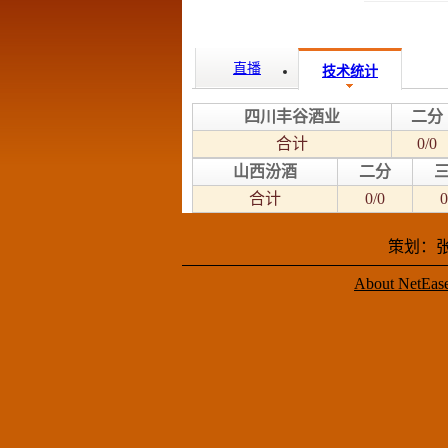
直播
技术统计
四川丰谷酒业
二分
合计
0/0
山西汾酒
二分
合计
0/0
0
策划：张
About NetEas