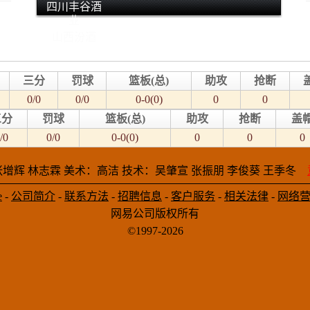
四川丰谷酒
业
山西汾酒
三分
罚球
篮板(总)
助攻
抢断
0/0
0/0
0-0(0)
0
0
三分
罚球
篮板(总)
助攻
抢断
盖
/0
0/0
0-0(0)
0
0
0
增辉 林志霖 美术：高洁 技术：吴肇宣 张振朋 李俊葵 王季冬
e
-
公司简介
-
联系方法
-
招聘信息
-
客户服务
-
相关法律
-
网络
网易公司版权所有
©1997-2026