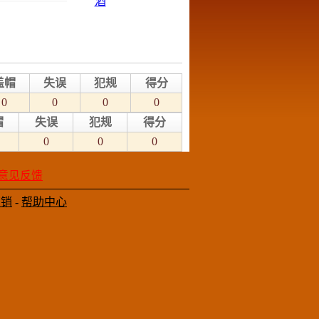
盖帽
失误
犯规
得分
0
0
0
0
帽
失误
犯规
得分
0
0
0
意见反馈
营销
-
帮助中心