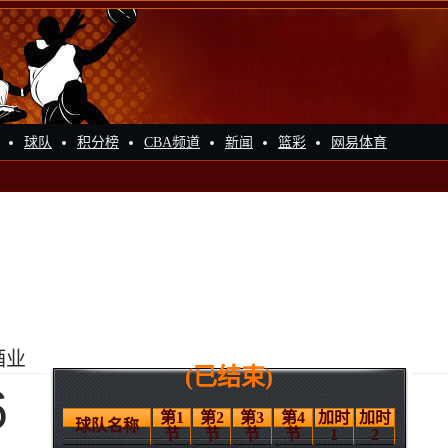
球队
积分榜
CBA频道
新闻
篮彩
网易体育
酒业
(已结束)
6
第1
第2
第3
第4
加时
加时
球队名称
节
节
节
节
1
2