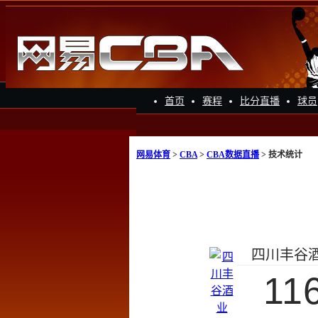
首页
赛程
比分直播
球员
网易体育
>
CBA
>
CBA数据直播
> 技术统计
四川丰谷
11