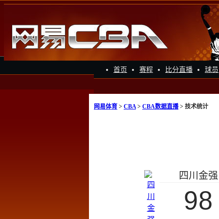
首页
赛程
比分直播
球员
网易体育
>
CBA
>
CBA数据直播
> 技术统计
四川金强
98