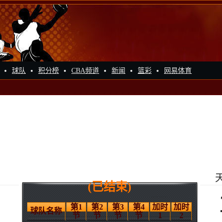
球队
积分榜
CBA频道
新闻
篮彩
网易体育
(已结束)
第1
第2
第3
第4
加时
加时
球队名称
节
节
节
节
1
2