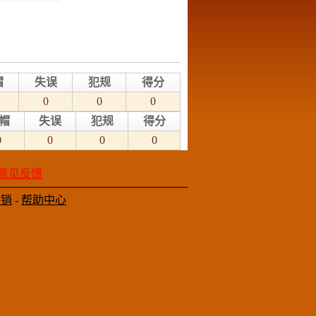
帽
失误
犯规
得分
0
0
0
帽
失误
犯规
得分
0
0
0
0
意见反馈
营销
-
帮助中心