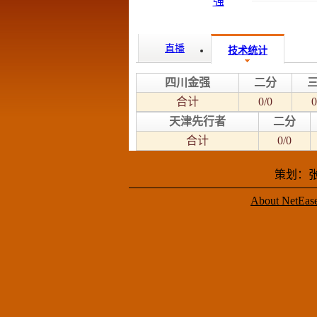
直播
技术统计
四川金强
二分
合计
0/0
0
天津先行者
二分
合计
0/0
策划：张
About NetEas