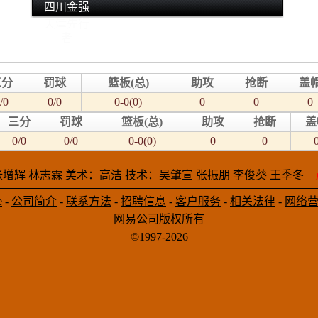
四川金强
天津先行
者
三分
罚球
篮板(总)
助攻
抢断
盖
/0
0/0
0-0(0)
0
0
0
三分
罚球
篮板(总)
助攻
抢断
盖
0/0
0/0
0-0(0)
0
0
增辉 林志霖 美术：高洁 技术：吴肇宣 张振朋 李俊葵 王季冬
e
-
公司简介
-
联系方法
-
招聘信息
-
客户服务
-
相关法律
-
网络
网易公司版权所有
©1997-2026