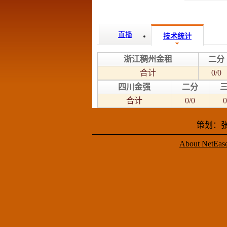
直播
技术统计
浙江稠州金租
二分
合计
0/0
四川金强
二分
合计
0/0
0
策划：张
About NetEas