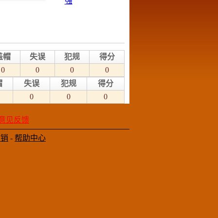
盖帽
失误
犯规
得分
0
0
0
0
帽
失误
犯规
得分
0
0
0
意见反馈
营销
-
帮助中心