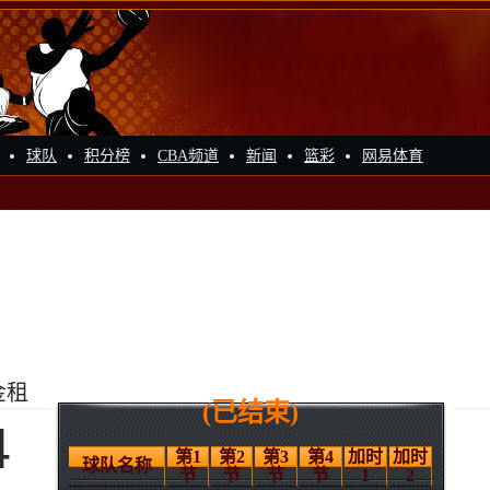
球队
积分榜
CBA频道
新闻
篮彩
网易体育
金租
(已结束)
4
第1
第2
第3
第4
加时
加时
球队名称
节
节
节
节
1
2