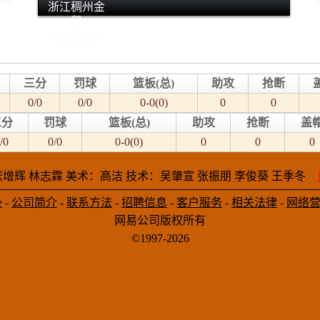
浙江稠州金
租
四川金强
三分
罚球
篮板(总)
助攻
抢断
0/0
0/0
0-0(0)
0
0
三分
罚球
篮板(总)
助攻
抢断
盖
/0
0/0
0-0(0)
0
0
0
增辉 林志霖 美术：高洁 技术：吴肇宣 张振朋 李俊葵 王季冬
e
-
公司简介
-
联系方法
-
招聘信息
-
客户服务
-
相关法律
-
网络
网易公司版权所有
©1997-2026