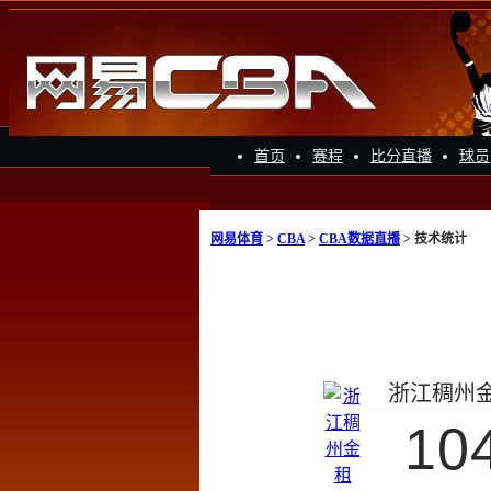
首页
赛程
比分直播
球员
网易体育
>
CBA
>
CBA数据直播
> 技术统计
浙江稠州
10