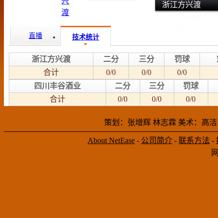
浙江方兴渡
四川丰谷酒
业
直播
技术统计
浙江方兴渡
二分
三分
罚球
合计
0/0
0/0
0/0
四川丰谷酒业
二分
三分
罚球
合计
0/0
0/0
0/0
策划：张增辉 林志霖 美术：高洁
About NetEase
-
公司简介
-
联系方法
-