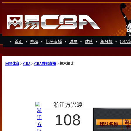
首页
赛程
比分直播
球员
球队
积分榜
CBA
网易体育
>
CBA
>
CBA数据直播
> 技术统计
浙江方兴渡
108
第
球队名称
节