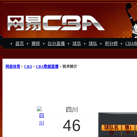
首页
赛程
比分直播
球员
球队
积分榜
CBA
网易体育
>
CBA
>
CBA数据直播
> 技术统计
四川
46
球队名
第1
称
节