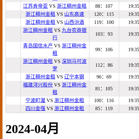
江苏肯帝亚
VS
浙江稠州金租
88：107
19:3
浙江稠州金租
VS
山东高速
120：115
19:3
浙江稠州金租
VS
山西汾酒
119：100
19:3
浙江稠州金租
VS
九台农商银
103：93
19:3
行
青岛国信水产
VS
浙江稠州金
99：106
19:3
租
浙江稠州金租
VS
深圳马可波
112：86
19:3
罗
浙江稠州金租
VS
辽宁本钢
96：69
19:3
福建浔兴股份
VS
浙江稠州金
81：105
19:3
租
宁波町渥
VS
浙江稠州金租
100：116
19:3
四川金强
VS
浙江稠州金租
85：119
19:3
2024-04月