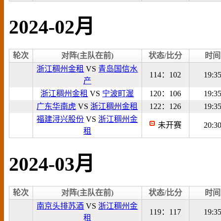
2024-02月
轮次
对阵(主队在前)
状态/比分
时间
浙江稠州金租
VS
青岛国信水
114：102
19:3
产
浙江稠州金租
VS
宁波町渥
120：106
19:3
广东华南虎
VS
浙江稠州金租
122：126
19:3
福建浔兴股份
VS
浙江稠州金
未开赛
20:3
租
2024-03月
轮次
对阵(主队在前)
状态/比分
时间
南京头排苏酒
VS
浙江稠州金
119：117
19:3
租