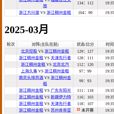
134：112
19:3
旅
浙江方兴渡
VS
浙江稠州金租
104：99
19:3
2025-03月
轮次
对阵(主队在前)
状态/比分
时间
北京控股
VS
浙江稠州金租
129：127
19:3
浙江稠州金租
VS
天津先行者
128：111
19:3
浙江稠州金租
VS
北京北汽
112：120
19:3
上海久事
VS
浙江稠州金租
97：99
19:3
南京头排苏酒
VS
浙江稠州金
99：93
19:3
租
浙江稠州金租
VS
广东东阳光
111：118
19:3
浙江稠州金租
VS
新疆伊力特
116：103
19:3
浙江稠州金租
VS
天津先行者
118：107
19:3
浙江稠州金租
VS
苏州肯帝亚
未开赛
19:3