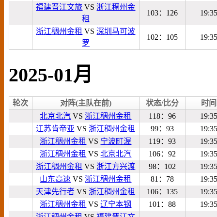
福建晋江文旅
VS
浙江稠州金
103：126
19:3
租
浙江稠州金租
VS
深圳马可波
102：105
19:3
罗
2025-01月
轮次
对阵(主队在前)
状态/比分
时间
北京北汽
VS
浙江稠州金租
118：96
19:3
江苏肯帝亚
VS
浙江稠州金租
99：93
19:3
浙江稠州金租
VS
宁波町渥
119：93
19:3
浙江稠州金租
VS
北京北汽
106：92
19:3
浙江稠州金租
VS
浙江方兴渡
98：102
19:3
山东高速
VS
浙江稠州金租
81：78
19:3
天津先行者
VS
浙江稠州金租
106：135
19:3
浙江稠州金租
VS
辽宁本钢
101：88
19:3
浙江稠州金租
VS
福建晋江文