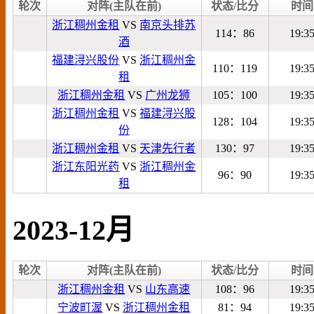
轮次
对阵(主队在前)
状态/比分
时间
浙江稠州金租
VS
南京头排苏
114：86
19:3
酒
福建浔兴股份
VS
浙江稠州金
110：119
19:3
租
浙江稠州金租
VS
广州龙狮
105：100
19:3
浙江稠州金租
VS
福建浔兴股
128：104
19:3
份
浙江稠州金租
VS
天津先行者
130：97
19:3
浙江东阳光药
VS
浙江稠州金
96：90
19:3
租
2023-12月
轮次
对阵(主队在前)
状态/比分
时间
浙江稠州金租
VS
山东高速
108：96
19:3
宁波町渥
VS
浙江稠州金租
81：94
19:3