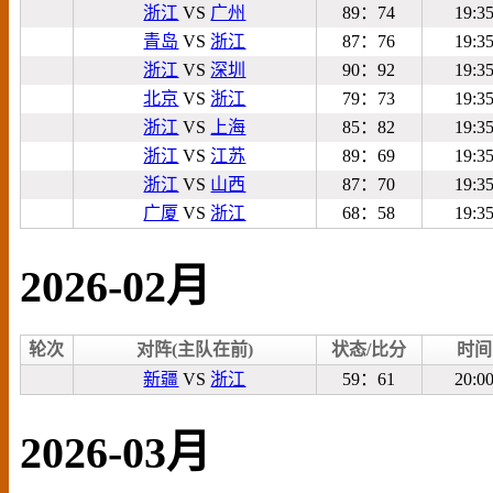
浙江
VS
广州
89：74
19:3
青岛
VS
浙江
87：76
19:3
浙江
VS
深圳
90：92
19:3
北京
VS
浙江
79：73
19:3
浙江
VS
上海
85：82
19:3
浙江
VS
江苏
89：69
19:3
浙江
VS
山西
87：70
19:3
广厦
VS
浙江
68：58
19:3
2026-02月
轮次
对阵(主队在前)
状态/比分
时间
新疆
VS
浙江
59：61
20:0
2026-03月