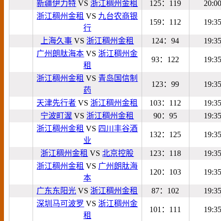
新疆伊力特
VS
浙江稠州金租
125：119
20:0
浙江稠州金租
VS
九台农商银
159：112
19:3
行
上海久事
VS
浙江稠州金租
124：94
19:3
广州朗肽海本
VS
浙江稠州金
93：122
19:3
租
浙江稠州金租
VS
青岛国信制
123：99
19:3
药
天津先行者
VS
浙江稠州金租
103：112
19:3
宁波町渥
VS
浙江稠州金租
90：95
19:3
浙江稠州金租
VS
四川丰谷酒
132：125
19:3
业
浙江稠州金租
VS
北京控股
123：118
19:3
浙江稠州金租
VS
广州朗肽海
120：103
19:3
本
广东东阳光
VS
浙江稠州金租
87：102
19:3
深圳马可波罗
VS
浙江稠州金
101：111
19:3
租