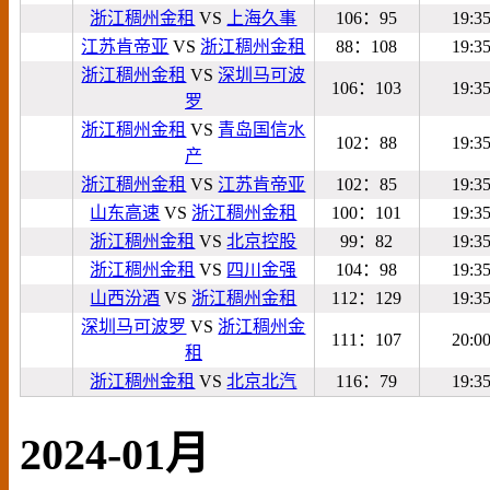
浙江稠州金租
VS
上海久事
106：95
19:3
江苏肯帝亚
VS
浙江稠州金租
88：108
19:3
浙江稠州金租
VS
深圳马可波
106：103
19:3
罗
浙江稠州金租
VS
青岛国信水
102：88
19:3
产
浙江稠州金租
VS
江苏肯帝亚
102：85
19:3
山东高速
VS
浙江稠州金租
100：101
19:3
浙江稠州金租
VS
北京控股
99：82
19:3
浙江稠州金租
VS
四川金强
104：98
19:3
山西汾酒
VS
浙江稠州金租
112：129
19:3
深圳马可波罗
VS
浙江稠州金
111：107
20:0
租
浙江稠州金租
VS
北京北汽
116：79
19:3
2024-01月