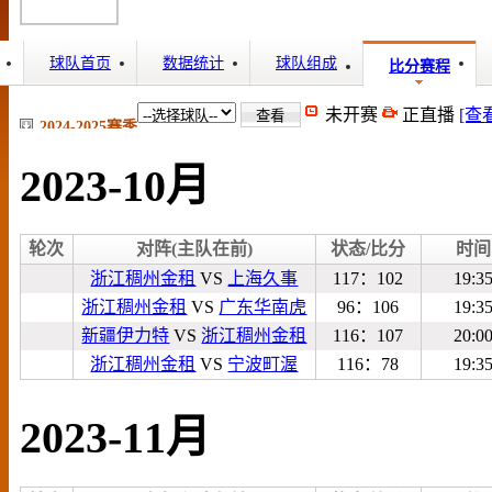
球队首页
数据统计
球队组成
比分赛程
未开赛
正直播
[查
2024-2025赛季
2023-10月
轮次
对阵(主队在前)
状态/比分
时间
浙江稠州金租
VS
上海久事
117：102
19:3
浙江稠州金租
VS
广东华南虎
96：106
19:3
新疆伊力特
VS
浙江稠州金租
116：107
20:0
浙江稠州金租
VS
宁波町渥
116：78
19:3
2023-11月