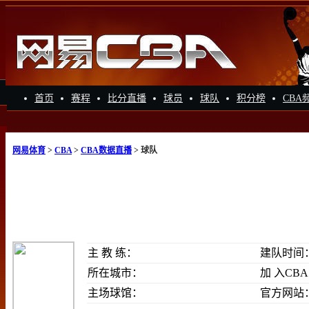
首页
赛程
比分直播
球员
球队
积分榜
CBA
网易体育
>
CBA
>
CBA数据直播
> 球队
主 教 练：
建队时间
所在城市：
加 入CB
主场球馆：
官方网站