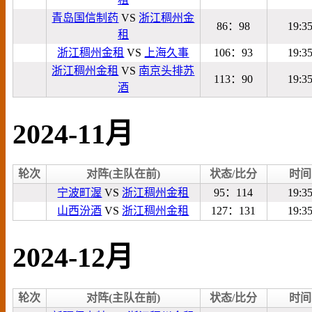
青岛国信制药
VS
浙江稠州金
86：98
19:3
租
浙江稠州金租
VS
上海久事
106：93
19:3
浙江稠州金租
VS
南京头排苏
113：90
19:3
酒
2024-11月
轮次
对阵(主队在前)
状态/比分
时间
宁波町渥
VS
浙江稠州金租
95：114
19:3
山西汾酒
VS
浙江稠州金租
127：131
19:3
2024-12月
轮次
对阵(主队在前)
状态/比分
时间