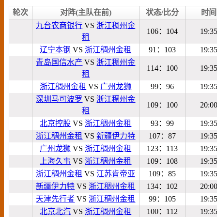
轮次
对阵(主队在前)
状态/比分
时间
九台农商银行
VS
浙江稠州金
106：104
19:3
租
辽宁本钢
VS
浙江稠州金租
91：103
19:3
青岛国信水产
VS
浙江稠州金
114：100
19:3
租
浙江稠州金租
VS
广州龙狮
99：96
19:3
深圳马可波罗
VS
浙江稠州金
109：100
20:0
租
北京控股
VS
浙江稠州金租
93：99
19:3
浙江稠州金租
VS
新疆伊力特
107：87
19:3
广州龙狮
VS
浙江稠州金租
123：113
19:3
上海久事
VS
浙江稠州金租
109：108
19:3
浙江稠州金租
VS
江苏肯帝亚
109：85
19:3
新疆伊力特
VS
浙江稠州金租
134：102
20:0
天津先行者
VS
浙江稠州金租
99：105
19:3
北京北汽
VS
浙江稠州金租
100：112
19:3