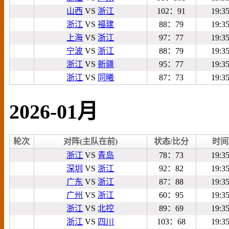
山西
VS
浙江
102：91
19:3
浙江
VS
福建
88：79
19:3
上海
VS
浙江
97：77
19:3
宁波
VS
浙江
88：79
19:3
浙江
VS
新疆
95：77
19:3
浙江
VS
同曦
87：73
19:3
2026-01月
轮次
对阵(主队在前)
状态/比分
时间
浙江
VS
青岛
78：73
19:3
深圳
VS
浙江
92：82
19:3
广东
VS
浙江
87：88
19:3
广州
VS
浙江
60：95
19:3
浙江
VS
北控
89：69
19:3
浙江
VS
四川
103：68
19:3