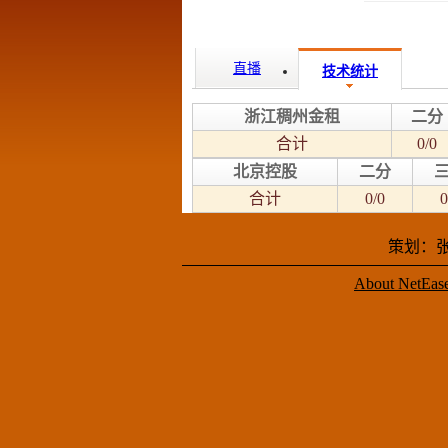
直播
技术统计
浙江稠州金租
二分
合计
0/0
北京控股
二分
合计
0/0
0
策划：张
About NetEas