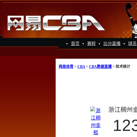
首页
赛程
比分直播
球员
网易体育
>
CBA
>
CBA数据直播
> 技术统计
浙江稠州
12