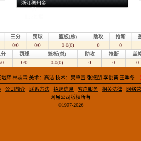
浙江稠州金
租
北京控股
三分
罚球
篮板(总)
助攻
抢断
0/0
0/0
0-0(0)
0
0
三分
罚球
篮板(总)
助攻
抢断
盖
/0
0/0
0-0(0)
0
0
0
增辉 林志霖 美术：高洁 技术：吴肇宣 张振朋 李俊葵 王季冬
e
-
公司简介
-
联系方法
-
招聘信息
-
客户服务
-
相关法律
-
网络
网易公司版权所有
©1997-2026