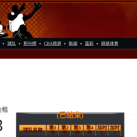
球队
积分榜
CBA频道
新闻
篮彩
网易体育
金租
(已结束)
3
第1
第2
第3
第4
加时
加时
球队名称
节
节
节
节
1
2