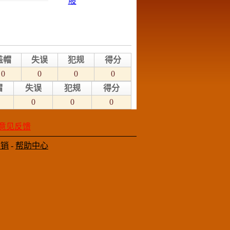
盖帽
失误
犯规
得分
0
0
0
0
帽
失误
犯规
得分
0
0
0
意见反馈
营销
-
帮助中心