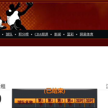
球队
积分榜
CBA频道
新闻
篮彩
网易体育
金租
(已结束)
9
第1
第2
第3
第4
加时
加时
球队名称
节
节
节
节
1
2