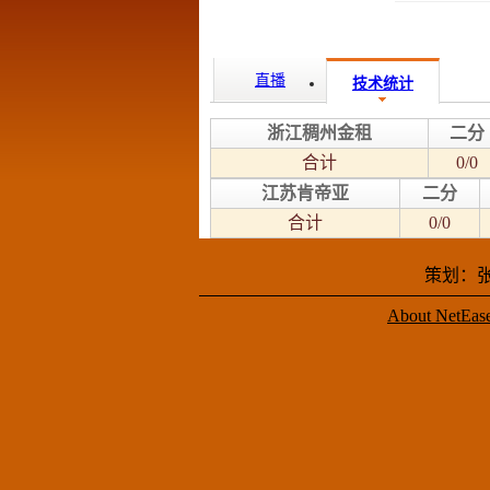
直播
技术统计
浙江稠州金租
二分
合计
0/0
江苏肯帝亚
二分
合计
0/0
策划：张
About NetEas