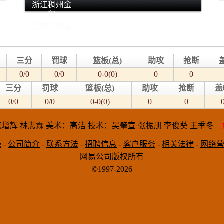
浙江稠州金
租
江苏肯帝亚
三分
罚球
篮板(总)
助攻
抢断
0/0
0/0
0-0(0)
0
0
三分
罚球
篮板(总)
助攻
抢断
盖
0/0
0/0
0-0(0)
0
0
增辉 林志霖 美术：高洁 技术：吴肇宣 张振朋 李俊葵 王季冬
e
-
公司简介
-
联系方法
-
招聘信息
-
客户服务
-
相关法律
-
网络
网易公司版权所有
©1997-2026