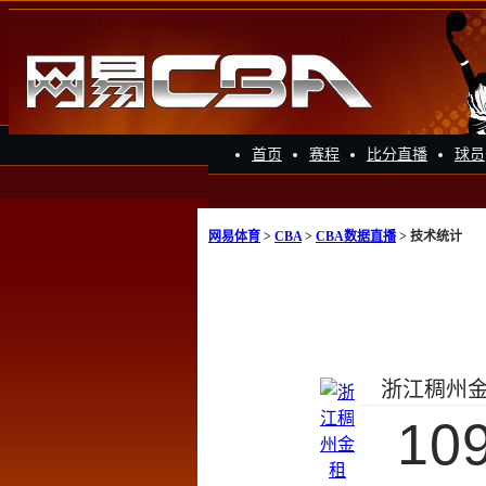
首页
赛程
比分直播
球员
网易体育
>
CBA
>
CBA数据直播
> 技术统计
浙江稠州
10