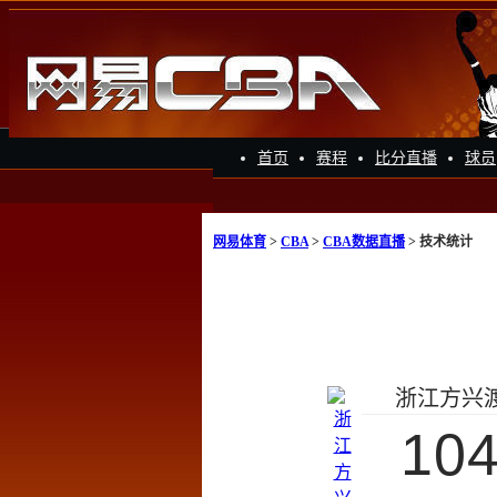
首页
赛程
比分直播
球员
网易体育
>
CBA
>
CBA数据直播
> 技术统计
浙江方兴
10