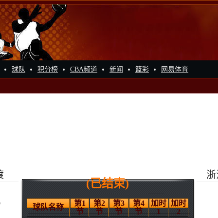
球队
积分榜
CBA频道
新闻
篮彩
网易体育
渡
浙
(已结束)
4
第1
第2
第3
第4
加时
加时
球队名称
节
节
节
节
1
2