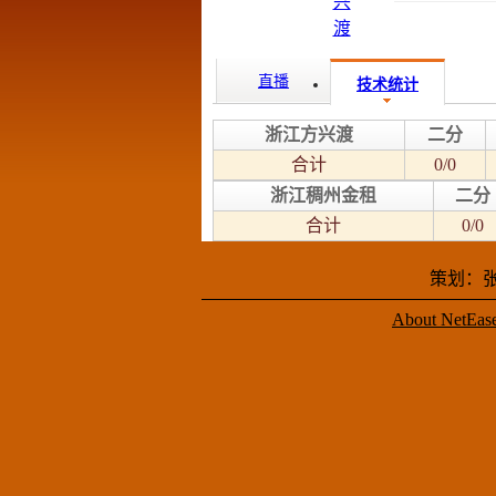
直播
技术统计
浙江方兴渡
二分
合计
0/0
浙江稠州金租
二分
合计
0/0
策划：张
About NetEas