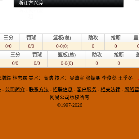
浙江方兴渡
浙江稠州金
租
三分
罚球
篮板(总)
助攻
抢断
盖
0/0
0/0
0-0(0)
0
0
三分
罚球
篮板(总)
助攻
抢断
0/0
0/0
0-0(0)
0
0
增辉 林志霖 美术：高洁 技术：吴肇宣 张振朋 李俊葵 王季冬
e
-
公司简介
-
联系方法
-
招聘信息
-
客户服务
-
相关法律
-
网络
网易公司版权所有
©1997-2026