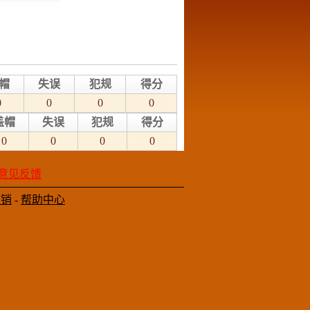
帽
失误
犯规
得分
0
0
0
0
盖帽
失误
犯规
得分
0
0
0
0
意见反馈
营销
-
帮助中心