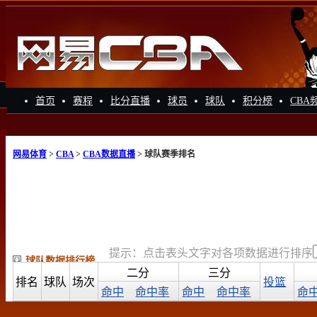
首页
赛程
比分直播
球员
球队
积分榜
CBA
网易体育
>
CBA
>
CBA数据直播
> 球队赛季排名
提示：点击表头文字对各项数据进行排序
球队数据排行榜
二分
三分
排名
球队
场次
投篮
命中
命中率
命中
命中率
命