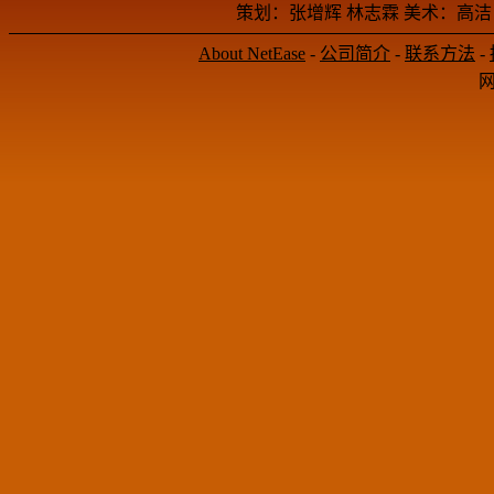
策划：张增辉 林志霖 美术：高洁
About NetEase
-
公司简介
-
联系方法
-