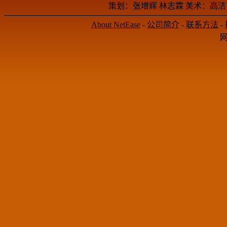
策划：张增辉 林志霖 美术：高洁
About NetEase
-
公司简介
-
联系方法
-