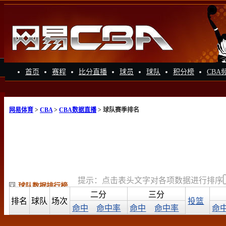
首页
赛程
比分直播
球员
球队
积分榜
CBA
网易体育
>
CBA
>
CBA数据直播
> 球队赛季排名
提示：点击表头文字对各项数据进行排序
球队数据排行榜
二分
三分
排名
球队
场次
投篮
命中
命中率
命中
命中率
命