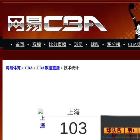
首页
赛程
比分直播
球员
球队
积分榜
CBA
网易体育
>
CBA
>
CBA数据直播
> 技术统计
上海
103
球队名
第1
称
节