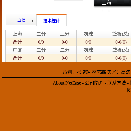
上海
广厦
直播
技术统计
上海
二分
三分
罚球
篮板(总)
合计
0/0
0/0
0/0
0-0(0)
广厦
二分
三分
罚球
篮板(总)
合计
0/0
0/0
0/0
0-0(0)
策划：张增辉 林志霖 美术：高洁
About NetEase
-
公司简介
-
联系方法
-