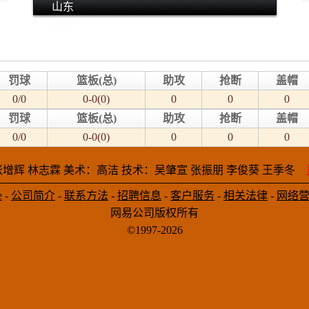
山东
上海
罚球
篮板(总)
助攻
抢断
盖帽
0/0
0-0(0)
0
0
0
罚球
篮板(总)
助攻
抢断
盖帽
0/0
0-0(0)
0
0
0
增辉 林志霖 美术：高洁 技术：吴肇宣 张振朋 李俊葵 王季冬
e
-
公司简介
-
联系方法
-
招聘信息
-
客户服务
-
相关法律
-
网络
网易公司版权所有
©1997-2026