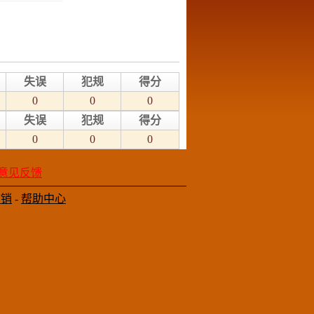
失误
犯规
得分
0
0
0
失误
犯规
得分
0
0
0
意见反馈
营销
-
帮助中心