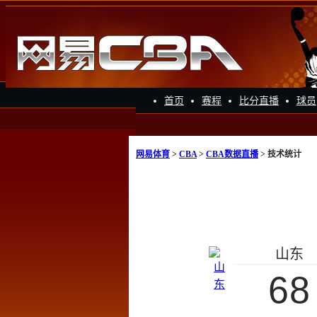
首页
赛程
比分直播
球员
网易体育
>
CBA
>
CBA数据直播
> 技术统计
山东
68