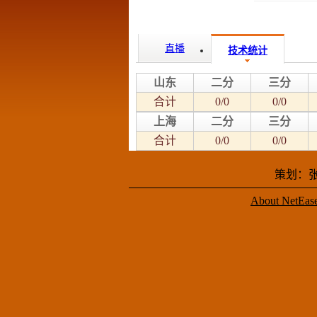
直播
技术统计
山东
二分
三分
合计
0/0
0/0
上海
二分
三分
合计
0/0
0/0
策划：张
About NetEas