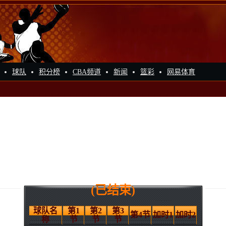
球队
积分榜
CBA频道
新闻
篮彩
网易体育
(已结束)
球队名
第1
第2
第3
第4节
加时1
加时2
称
节
节
节