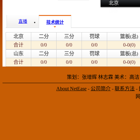
北京
山东
直播
技术统计
北京
二分
三分
罚球
篮板(总)
合计
0/0
0/0
0/0
0-0(0)
山东
二分
三分
罚球
篮板(总)
合计
0/0
0/0
0/0
0-0(0)
策划：张增辉 林志霖 美术：高洁
About NetEase
-
公司简介
-
联系方法
-