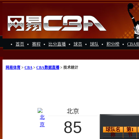
首页
赛程
比分直播
球员
球队
积分榜
CBA
网易体育
>
CBA
>
CBA数据直播
> 技术统计
北京
85
球队名
第1
称
节