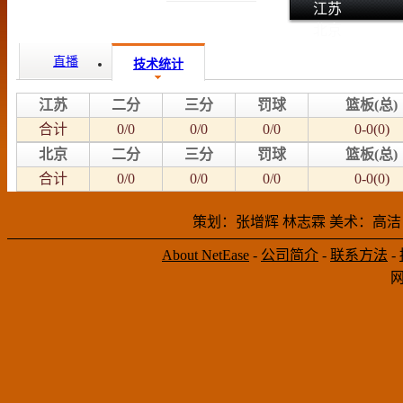
江苏
北京
直播
技术统计
江苏
二分
三分
罚球
篮板(总)
合计
0/0
0/0
0/0
0-0(0)
北京
二分
三分
罚球
篮板(总)
合计
0/0
0/0
0/0
0-0(0)
策划：张增辉 林志霖 美术：高洁
About NetEase
-
公司简介
-
联系方法
-