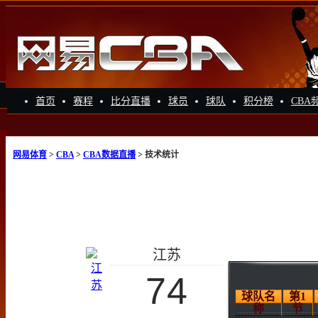
首页
赛程
比分直播
球员
球队
积分榜
CBA
网易体育
>
CBA
>
CBA数据直播
> 技术统计
江苏
74
球队名
第1
称
节