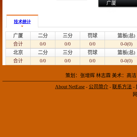
广厦
北京
技术统计
广厦
二分
三分
罚球
篮板(总)
合计
0/0
0/0
0/0
0-0(0)
北京
二分
三分
罚球
篮板(总)
合计
0/0
0/0
0/0
0-0(0)
策划：张增辉 林志霖 美术：高洁
About NetEase
-
公司简介
-
联系方法
-