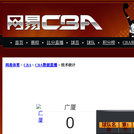
首页
赛程
比分直播
球员
球队
积分榜
CBA
网易体育
>
CBA
>
CBA数据直播
> 技术统计
广厦
0
球队名
第1
称
节