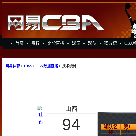
首页
赛程
比分直播
球员
球队
积分榜
CBA
网易体育
>
CBA
>
CBA数据直播
> 技术统计
山西
94
球队名
第1
称
节