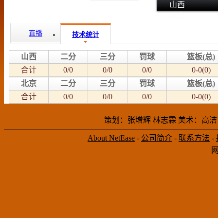
山西
北京
直播
技术统计
山西
二分
三分
罚球
篮板(总)
合计
0/0
0/0
0/0
0-0(0)
北京
二分
三分
罚球
篮板(总)
合计
0/0
0/0
0/0
0-0(0)
策划：张增辉 林志霖 美术：高洁
About NetEase
-
公司简介
-
联系方法
-