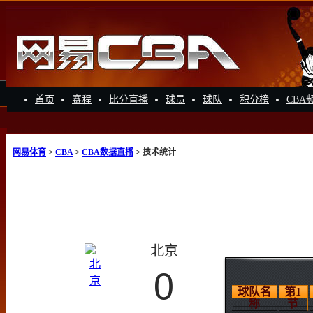
首页
赛程
比分直播
球员
球队
积分榜
CBA
网易体育
>
CBA
>
CBA数据直播
> 技术统计
北京
0
球队名
第1
称
节