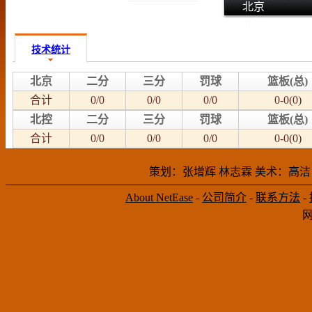
北京
北控
技术统计
北京
二分
三分
罚球
篮板(总)
合计
0/0
0/0
0/0
0-0(0)
北控
二分
三分
罚球
篮板(总)
合计
0/0
0/0
0/0
0-0(0)
策划：张增辉 林志霖 美术：高洁
About NetEase
-
公司简介
-
联系方法
-