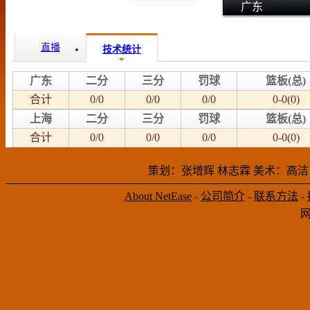
广东
上海
直播
技术统计
广东
二分
三分
罚球
篮板(总)
合计
0/0
0/0
0/0
0-0(0)
上海
二分
三分
罚球
篮板(总)
合计
0/0
0/0
0/0
0-0(0)
策划：张增辉 林志霖 美术：高洁
About NetEase
-
公司简介
-
联系方法
-