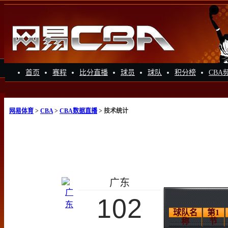
首页
赛程
比分直播
球员
球队
积分榜
CBA
网易体育
>
CBA
>
CBA数据直播
> 技术统计
广东
102
球队名
第1
称
节