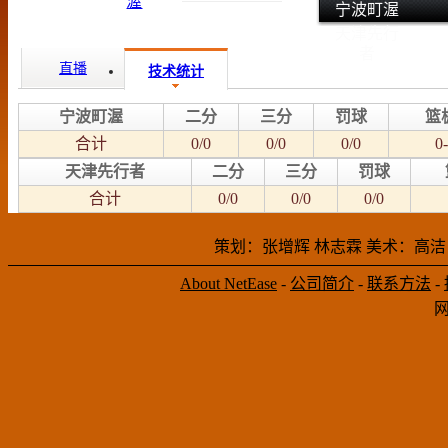
宁波町渥
天津先行
者
直播
技术统计
宁波町渥
二分
三分
罚球
篮
合计
0/0
0/0
0/0
0-
天津先行者
二分
三分
罚球
合计
0/0
0/0
0/0
策划：张增辉 林志霖 美术：高洁
About NetEase
-
公司简介
-
联系方法
-