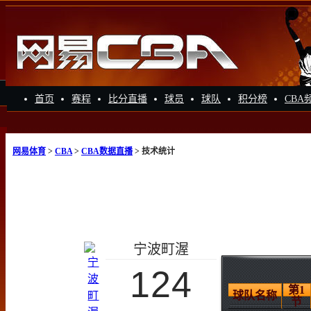
首页
赛程
比分直播
球员
球队
积分榜
CBA
网易体育
>
CBA
>
CBA数据直播
> 技术统计
宁波町渥
124
第1
球队名称
节