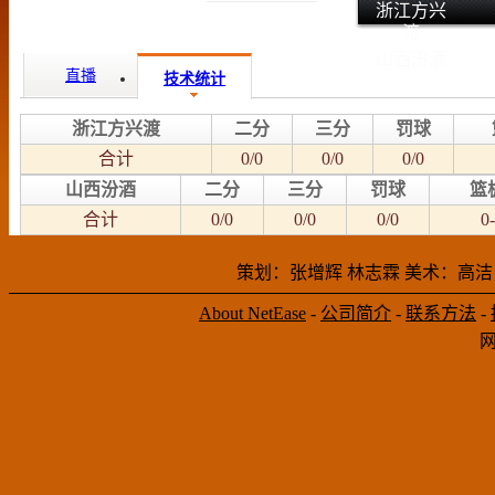
浙江方兴
渡
山西汾酒
直播
技术统计
浙江方兴渡
二分
三分
罚球
合计
0/0
0/0
0/0
山西汾酒
二分
三分
罚球
篮
合计
0/0
0/0
0/0
0-
策划：张增辉 林志霖 美术：高洁
About NetEase
-
公司简介
-
联系方法
-