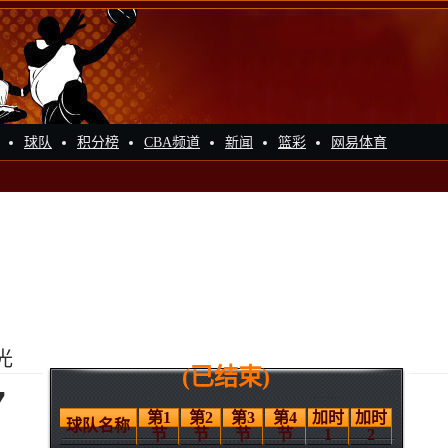
球队
积分榜
CBA频道
新闻
篮彩
网易体育
光
(已结束)
7
第1
第2
第3
第4
加时
加时
球队名称
节
节
节
节
1
2