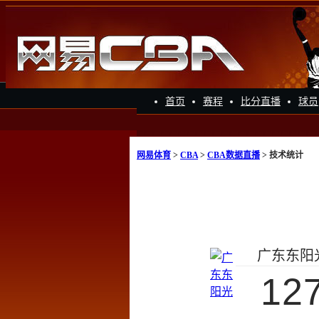
首页
赛程
比分直播
球员
网易体育
>
CBA
>
CBA数据直播
> 技术统计
广东东阳
12