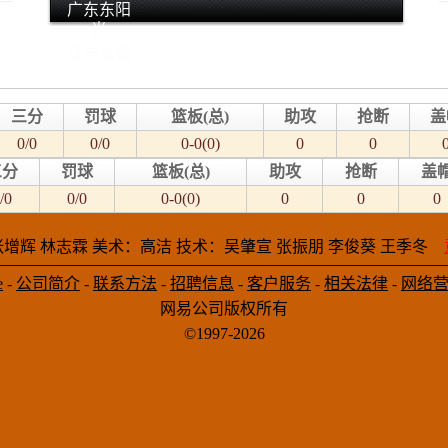
广东东阳
光
辽宁本钢
三分
罚球
篮板(总)
助攻
抢断
盖
0/0
0/0
0-0(0)
0
0
三分
罚球
篮板(总)
助攻
抢断
盖
/0
0/0
0-0(0)
0
0
0
增辉 林志霖 美术：高洁 技术：吴肇宣 张振朋 李俊葵 王季冬
e
-
公司简介
-
联系方法
-
招聘信息
-
客户服务
-
相关法律
-
网络
网易公司版权所有
©1997-2026