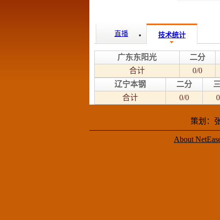
直播
技术统计
广东东阳光
二分
合计
0/0
辽宁本钢
二分
合计
0/0
0
策划：张
About NetEas