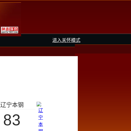
进入关怀模式
辽宁本钢
83