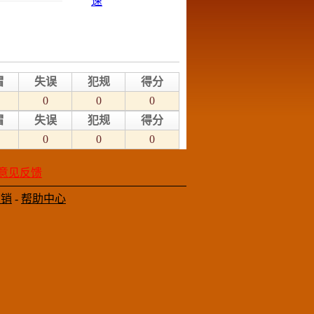
帽
失误
犯规
得分
0
0
0
帽
失误
犯规
得分
0
0
0
意见反馈
营销
-
帮助中心