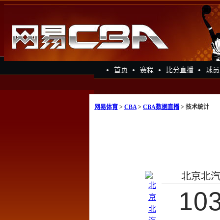
首页
赛程
比分直播
球员
网易体育
>
CBA
>
CBA数据直播
> 技术统计
北京北
10