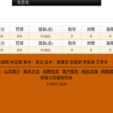
北京北
汽
山东高
速
三分
罚球
篮板(总)
助攻
抢断
盖
/0
0/0
0-0(0)
0
0
0
三分
罚球
篮板(总)
助攻
抢断
盖
/0
0/0
0-0(0)
0
0
0
增辉 林志霖 美术：高洁 技术：吴肇宣 张振朋 李俊葵 王季冬
e
-
公司简介
-
联系方法
-
招聘信息
-
客户服务
-
相关法律
-
网络
网易公司版权所有
©1997-2026