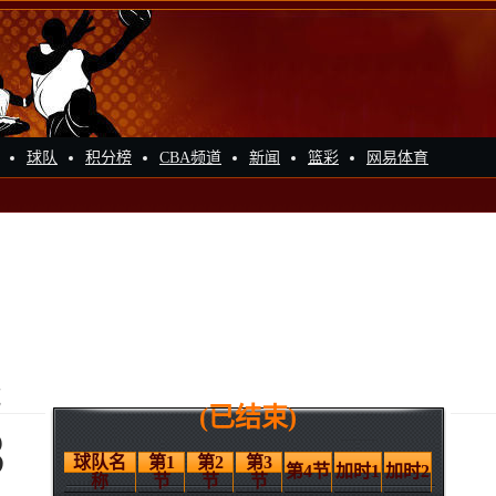
球队
积分榜
CBA频道
新闻
篮彩
网易体育
汽
(已结束)
3
球队名
第1
第2
第3
第4节
加时1
加时2
称
节
节
节