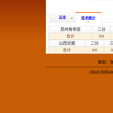
直播
技术统计
苏州肯帝亚
二分
合计
0/0
山西汾酒
二分
合计
0/0
0
策划：张
About NetEas