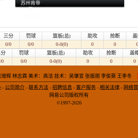
苏州肯帝
亚
山西汾酒
三分
罚球
篮板(总)
助攻
抢断
盖
0/0
0/0
0-0(0)
0
0
三分
罚球
篮板(总)
助攻
抢断
盖
/0
0/0
0-0(0)
0
0
0
增辉 林志霖 美术：高洁 技术：吴肇宣 张振朋 李俊葵 王季冬
e
-
公司简介
-
联系方法
-
招聘信息
-
客户服务
-
相关法律
-
网络
网易公司版权所有
©1997-2026