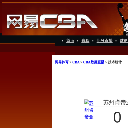
首页
赛程
比分直播
球员
网易体育
>
CBA
>
CBA数据直播
> 技术统计
苏州肯帝
0