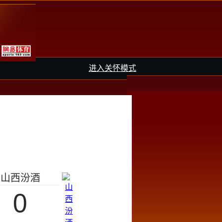
进入关怀模式
山西汾酒
0