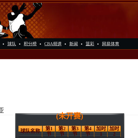
球队
积分榜
CBA频道
新闻
篮彩
网易体育
亚
(未开赛)
第1
第2
第3
第4
加时
加时
球队名称
节
节
节
节
1
2