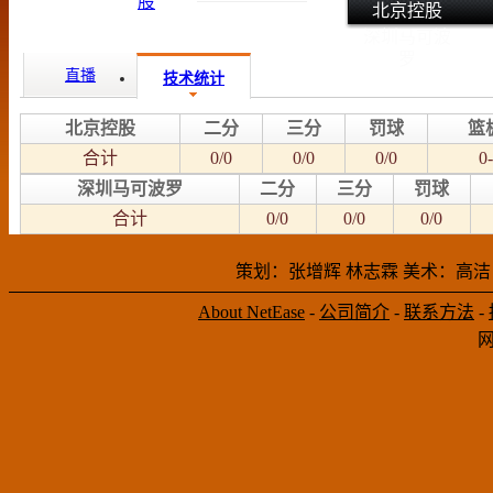
北京控股
深圳马可波
罗
直播
技术统计
北京控股
二分
三分
罚球
篮
合计
0/0
0/0
0/0
0-
深圳马可波罗
二分
三分
罚球
合计
0/0
0/0
0/0
策划：张增辉 林志霖 美术：高洁
About NetEase
-
公司简介
-
联系方法
-