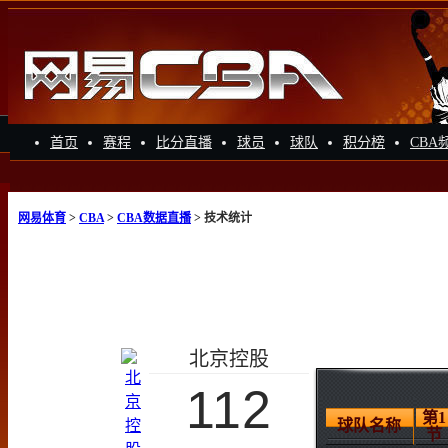
首页
赛程
比分直播
球员
球队
积分榜
CBA
网易体育
>
CBA
>
CBA数据直播
> 技术统计
北京控股
112
第1
球队名称
节