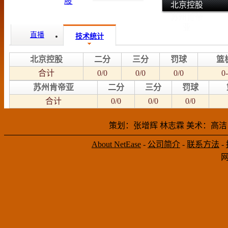
北京控股
苏州肯帝
亚
直播
技术统计
北京控股
二分
三分
罚球
篮
合计
0/0
0/0
0/0
0-
苏州肯帝亚
二分
三分
罚球
合计
0/0
0/0
0/0
策划：张增辉 林志霖 美术：高洁
About NetEase
-
公司简介
-
联系方法
-