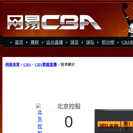
首页
赛程
比分直播
球员
球队
积分榜
CBA
网易体育
>
CBA
>
CBA数据直播
> 技术统计
北京控股
0
第1
球队名称
节