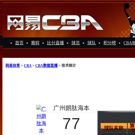
首页
赛程
比分直播
球员
球队
积分榜
CBA
网易体育
>
CBA
>
CBA数据直播
> 技术统计
广州朗肽海本
77
第
球队名称