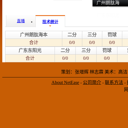
广州朗肽海
本
广东东阳光
直播
技术统计
广州朗肽海本
二分
三分
罚球
合计
0/0
0/0
0/0
广东东阳光
二分
三分
罚球
合计
0/0
0/0
0/0
策划：张增辉 林志霖 美术：高洁
About NetEase
-
公司简介
-
联系方法
-