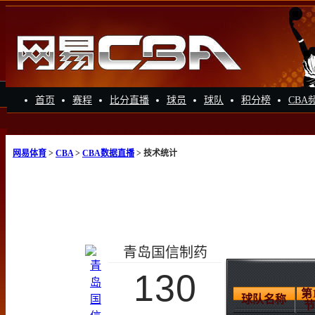
首页
赛程
比分直播
球员
球队
积分榜
CBA
网易体育
>
CBA
>
CBA数据直播
> 技术统计
青岛国信制药
130
第
球队名称