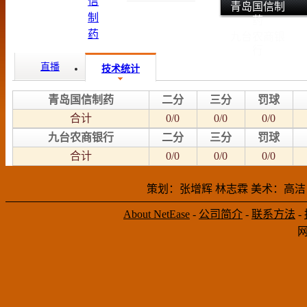
青岛国信制
药
九台农商银
行
直播
技术统计
青岛国信制药
二分
三分
罚球
合计
0/0
0/0
0/0
九台农商银行
二分
三分
罚球
合计
0/0
0/0
0/0
策划：张增辉 林志霖 美术：高洁
About NetEase
-
公司简介
-
联系方法
-