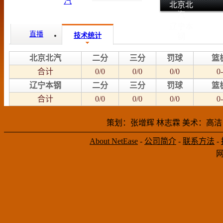
北京北
汽
辽宁本
直播
技术统计
钢
北京北汽
二分
三分
罚球
篮
合计
0/0
0/0
0/0
0-
辽宁本钢
二分
三分
罚球
篮
合计
0/0
0/0
0/0
0-
策划：张增辉 林志霖 美术：高洁
About NetEase
-
公司简介
-
联系方法
-