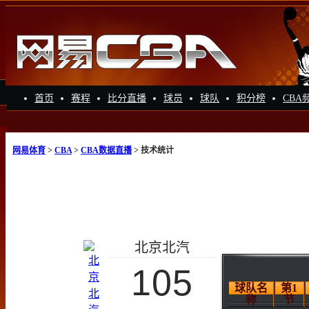
首页
赛程
比分直播
球员
球队
积分榜
CBA
网易体育
>
CBA
>
CBA数据直播
> 技术统计
北京北汽
105
球队名
第1
称
节