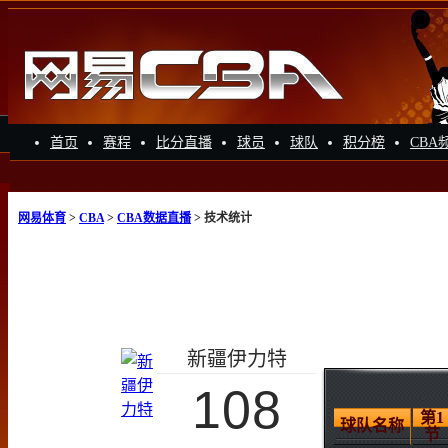
首页
赛程
比分直播
球员
球队
积分榜
CBA
网易体育
>
CBA
>
CBA数据直播
> 技术统计
新疆伊力特
108
第1
球队名称
节