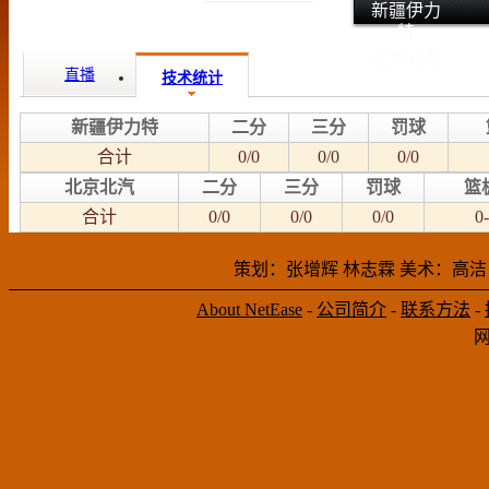
新疆伊力
特
北京北汽
直播
技术统计
新疆伊力特
二分
三分
罚球
合计
0/0
0/0
0/0
北京北汽
二分
三分
罚球
篮
合计
0/0
0/0
0/0
0-
策划：张增辉 林志霖 美术：高洁
About NetEase
-
公司简介
-
联系方法
-