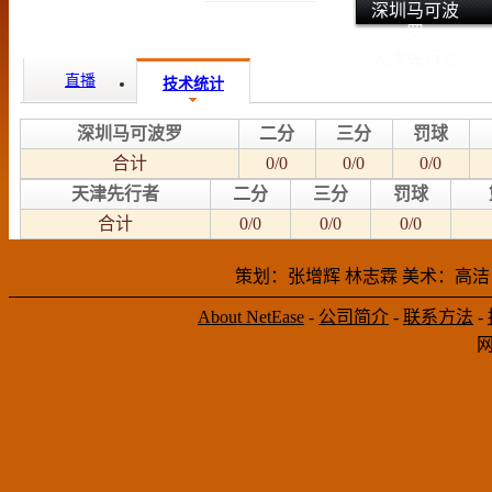
深圳马可波
罗
天津先行者
直播
技术统计
深圳马可波罗
二分
三分
罚球
合计
0/0
0/0
0/0
天津先行者
二分
三分
罚球
合计
0/0
0/0
0/0
策划：张增辉 林志霖 美术：高洁
About NetEase
-
公司简介
-
联系方法
-