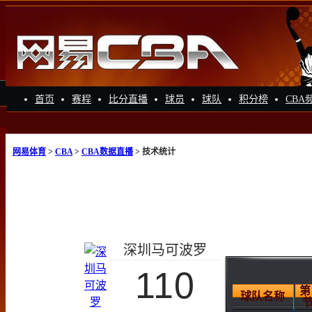
首页
赛程
比分直播
球员
球队
积分榜
CBA
网易体育
>
CBA
>
CBA数据直播
> 技术统计
深圳马可波罗
110
第
球队名称