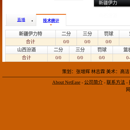
新疆伊力
特
山西汾酒
直播
技术统计
新疆伊力特
二分
三分
罚球
合计
0/0
0/0
0/0
山西汾酒
二分
三分
罚球
篮
合计
0/0
0/0
0/0
0-
策划：张增辉 林志霖 美术：高洁
About NetEase
-
公司简介
-
联系方法
-