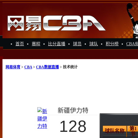
首页
赛程
比分直播
球员
球队
积分榜
CBA
网易体育
>
CBA
>
CBA数据直播
> 技术统计
新疆伊力特
128
第1
球队名称
节