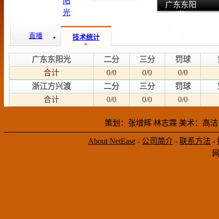
广东东阳
光
浙江方兴
渡
直播
技术统计
广东东阳光
二分
三分
罚球
合计
0/0
0/0
0/0
浙江方兴渡
二分
三分
罚球
合计
0/0
0/0
0/0
策划：张增辉 林志霖 美术：高洁
About NetEase
-
公司简介
-
联系方法
-