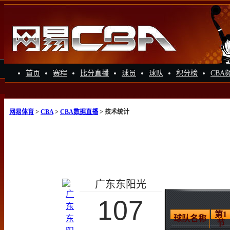
首页
赛程
比分直播
球员
球队
积分榜
CBA
网易体育
>
CBA
>
CBA数据直播
> 技术统计
广东东阳光
107
第1
球队名称
节