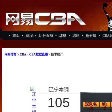
首页
赛程
比分直播
球员
球队
积分榜
CBA
网易体育
>
CBA
>
CBA数据直播
> 技术统计
辽宁本钢
105
球队名
第1
称
节