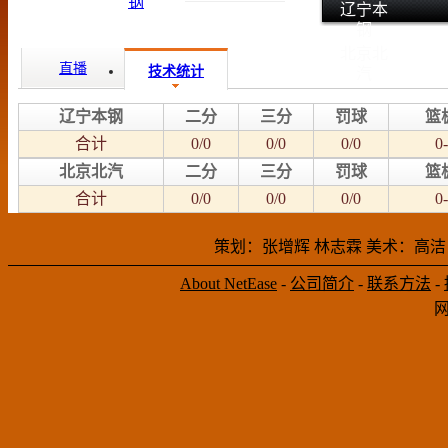
辽宁本
钢
北京北
直播
技术统计
汽
辽宁本钢
二分
三分
罚球
篮
合计
0/0
0/0
0/0
0-
北京北汽
二分
三分
罚球
篮
合计
0/0
0/0
0/0
0-
策划：张增辉 林志霖 美术：高洁
About NetEase
-
公司简介
-
联系方法
-