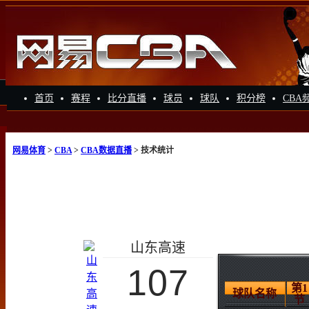
首页
赛程
比分直播
球员
球队
积分榜
CBA
网易体育
>
CBA
>
CBA数据直播
> 技术统计
山东高速
107
第1
球队名称
节