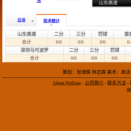
山东高速
深圳马可波
罗
直播
技术统计
山东高速
二分
三分
罚球
篮
合计
0/0
0/0
0/0
0-
深圳马可波罗
二分
三分
罚球
合计
0/0
0/0
0/0
策划：张增辉 林志霖 美术：高洁
About NetEase
-
公司简介
-
联系方法
-