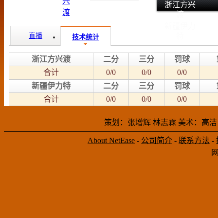
浙江方兴
渡
新疆伊力
特
直播
技术统计
浙江方兴渡
二分
三分
罚球
合计
0/0
0/0
0/0
新疆伊力特
二分
三分
罚球
合计
0/0
0/0
0/0
策划：张增辉 林志霖 美术：高洁
About NetEase
-
公司简介
-
联系方法
-