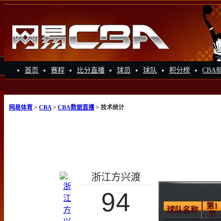
首页
赛程
比分直播
球员
球队
积分榜
CBA
网易体育
>
CBA
>
CBA数据直播
> 技术统计
浙江方兴渡
94
第1
球队名称
节