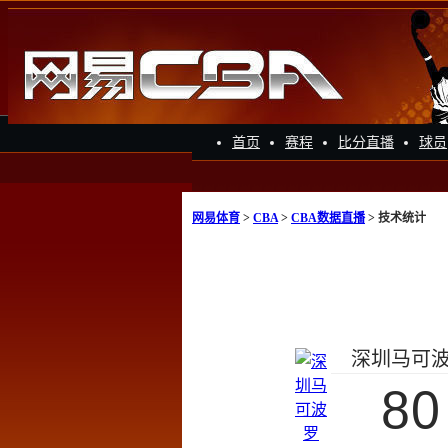
首页
赛程
比分直播
球员
网易体育
>
CBA
>
CBA数据直播
> 技术统计
深圳马可
80