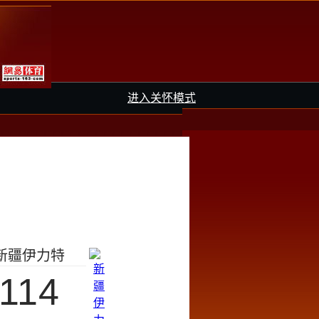
进入关怀模式
新疆伊力特
114