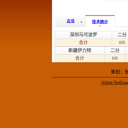
直播
技术统计
深圳马可波罗
二分
合计
0/0
新疆伊力特
二分
合计
0/0
策划：张
About NetEas