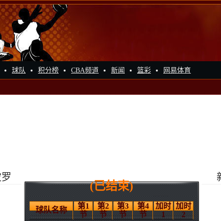
球队
积分榜
CBA频道
新闻
篮彩
网易体育
波罗
(已结束)
第1
第2
第3
第4
加时
加时
球队名称
节
节
节
节
1
2