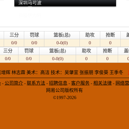
深圳马可波
罗
新疆伊力特
三分
罚球
篮板(总)
助攻
抢断
0/0
0/0
0-0(0)
0
0
三分
罚球
篮板(总)
助攻
抢断
盖
0/0
0/0
0-0(0)
0
0
增辉 林志霖 美术：高洁 技术：吴肇宣 张振朋 李俊葵 王季冬
e
-
公司简介
-
联系方法
-
招聘信息
-
客户服务
-
相关法律
-
网络
网易公司版权所有
©1997-2026