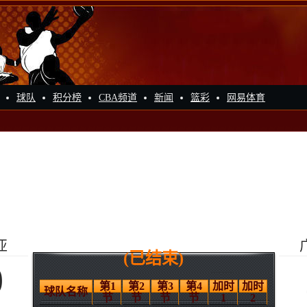
球队
积分榜
CBA频道
新闻
篮彩
网易体育
亚
(已结束)
0
第1
第2
第3
第4
加时
加时
球队名称
节
节
节
节
1
2