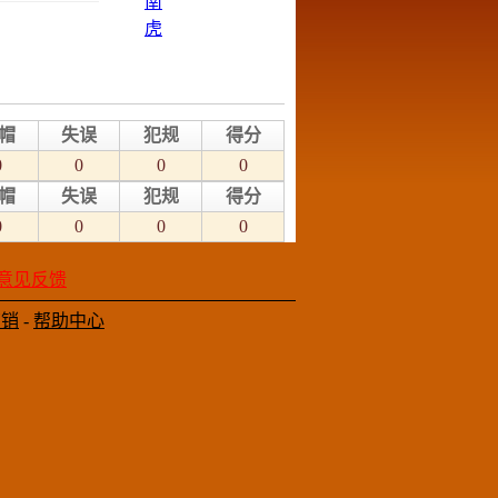
帽
失误
犯规
得分
0
0
0
0
帽
失误
犯规
得分
0
0
0
0
意见反馈
营销
-
帮助中心