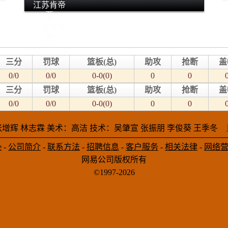
江苏肯帝
亚
广东华南
虎
三分
罚球
篮板(总)
助攻
抢断
盖
0/0
0/0
0-0(0)
0
0
三分
罚球
篮板(总)
助攻
抢断
盖
0/0
0/0
0-0(0)
0
0
增辉 林志霖 美术：高洁 技术：吴肇宣 张振朋 李俊葵 王季冬
e
-
公司简介
-
联系方法
-
招聘信息
-
客户服务
-
相关法律
-
网络
网易公司版权所有
©1997-2026