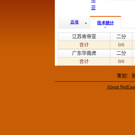
直播
技术统计
江苏肯帝亚
二分
合计
0/0
广东华南虎
二分
合计
0/0
策划：张
About NetEas