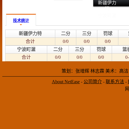
新疆伊力
特
宁波町渥
技术统计
新疆伊力特
二分
三分
罚球
合计
0/0
0/0
0/0
宁波町渥
二分
三分
罚球
篮
合计
0/0
0/0
0/0
0-
策划：张增辉 林志霖 美术：高洁
About NetEase
-
公司简介
-
联系方法
-