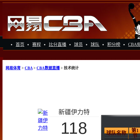
首页
赛程
比分直播
球员
球队
积分榜
CBA
网易体育
>
CBA
>
CBA数据直播
> 技术统计
新疆伊力特
118
第1
球队名称
节