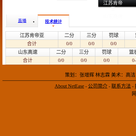
江苏肯帝
亚
山东高速
直播
技术统计
江苏肯帝亚
二分
三分
罚球
合计
0/0
0/0
0/0
山东高速
二分
三分
罚球
篮
合计
0/0
0/0
0/0
0-
策划：张增辉 林志霖 美术：高洁
About NetEase
-
公司简介
-
联系方法
-