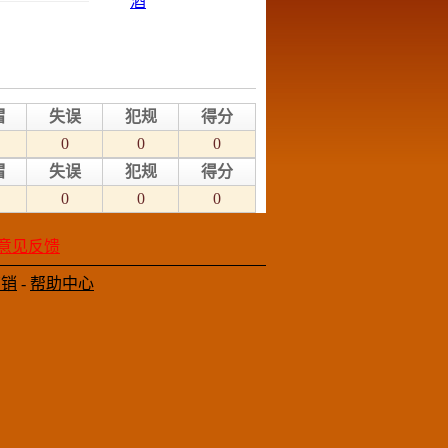
帽
失误
犯规
得分
0
0
0
帽
失误
犯规
得分
0
0
0
意见反馈
营销
-
帮助中心