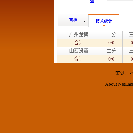
直播
技术统计
广州龙狮
二分
合计
0/0
0
山西汾酒
二分
合计
0/0
0
策划：张
About NetEas