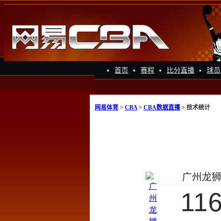
首页
赛程
比分直播
球员
网易体育
>
CBA
>
CBA数据直播
> 技术统计
广州龙
11