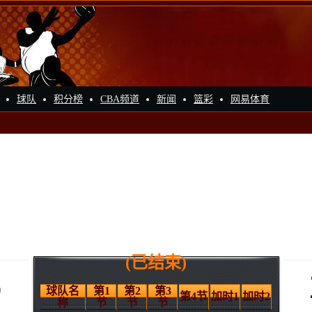
球队
积分榜
CBA频道
新闻
篮彩
网易体育
狮
(已结束)
6
球队名
第1
第2
第3
第4节
加时1
加时2
称
节
节
节