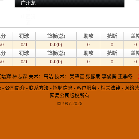
广州龙
狮
山西汾
酒
三分
罚球
篮板(总)
助攻
抢断
盖
/0
0/0
0-0(0)
0
0
0
三分
罚球
篮板(总)
助攻
抢断
盖
/0
0/0
0-0(0)
0
0
0
增辉 林志霖 美术：高洁 技术：吴肇宣 张振朋 李俊葵 王季冬
e
-
公司简介
-
联系方法
-
招聘信息
-
客户服务
-
相关法律
-
网络
网易公司版权所有
©1997-2026