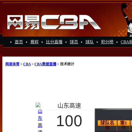
首页
赛程
比分直播
球员
球队
积分榜
CBA
网易体育
>
CBA
>
CBA数据直播
> 技术统计
山东高速
100
球队名
第1
称
节