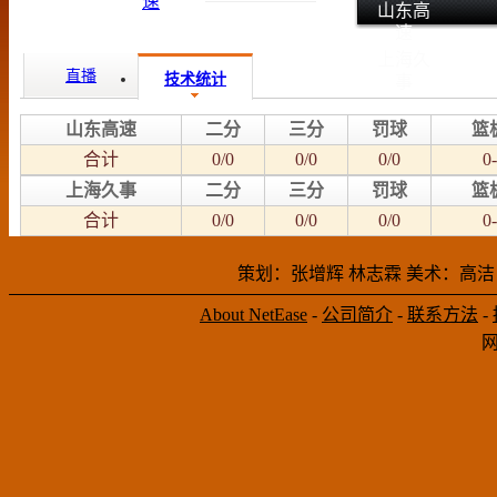
山东高
速
上海久
直播
技术统计
事
山东高速
二分
三分
罚球
篮
合计
0/0
0/0
0/0
0-
上海久事
二分
三分
罚球
篮
合计
0/0
0/0
0/0
0-
策划：张增辉 林志霖 美术：高洁
About NetEase
-
公司简介
-
联系方法
-