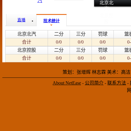
北京北
汽
北京控
直播
技术统计
股
北京北汽
二分
三分
罚球
篮
合计
0/0
0/0
0/0
0-
北京控股
二分
三分
罚球
篮
合计
0/0
0/0
0/0
0-
策划：张增辉 林志霖 美术：高洁
About NetEase
-
公司简介
-
联系方法
-