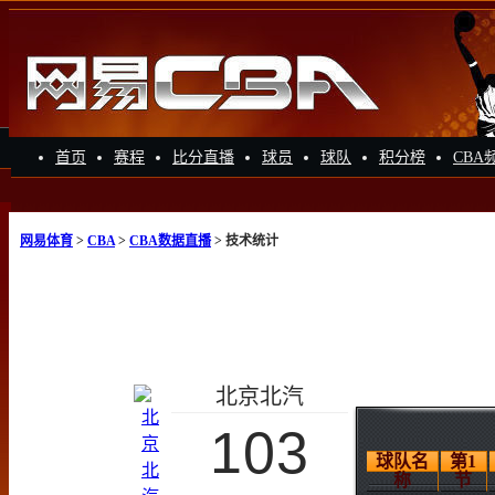
首页
赛程
比分直播
球员
球队
积分榜
CBA
网易体育
>
CBA
>
CBA数据直播
> 技术统计
北京北汽
103
球队名
第1
称
节