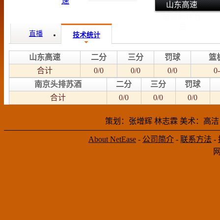
山东高速
南京头排苏
酒
直播
技术统计
山东高速
二分
三分
罚球
篮
合计
0/0
0/0
0/0
0-
南京头排苏酒
二分
三分
罚球
合计
0/0
0/0
0/0
策划：张增辉 林志霖 美术：高洁
About NetEase
-
公司简介
-
联系方法
-