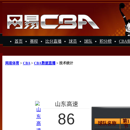
首页
赛程
比分直播
球员
球队
积分榜
CBA
网易体育
>
CBA
>
CBA数据直播
> 技术统计
山东高速
86
第1
球队名称
节