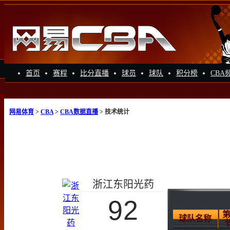
首页
赛程
比分直播
球员
球队
积分榜
CBA
网易体育
>
CBA
>
CBA数据直播
> 技术统计
浙江东阳光药
92
第
球队名称