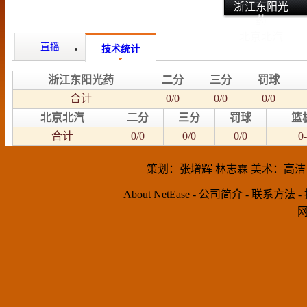
浙江东阳光
药
北京北汽
直播
技术统计
浙江东阳光药
二分
三分
罚球
合计
0/0
0/0
0/0
北京北汽
二分
三分
罚球
篮
合计
0/0
0/0
0/0
0-
策划：张增辉 林志霖 美术：高洁
About NetEase
-
公司简介
-
联系方法
-