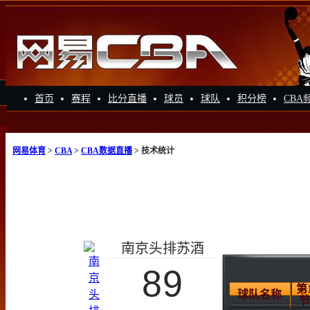
首页
赛程
比分直播
球员
球队
积分榜
CBA
网易体育
>
CBA
>
CBA数据直播
> 技术统计
南京头排苏酒
89
第
球队名称