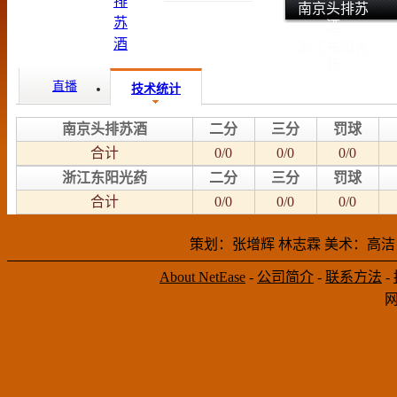
南京头排苏
酒
浙江东阳光
药
直播
技术统计
南京头排苏酒
二分
三分
罚球
合计
0/0
0/0
0/0
浙江东阳光药
二分
三分
罚球
合计
0/0
0/0
0/0
策划：张增辉 林志霖 美术：高洁
About NetEase
-
公司简介
-
联系方法
-