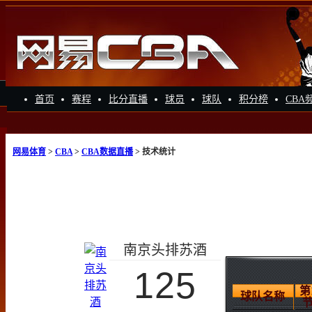
首页
赛程
比分直播
球员
球队
积分榜
CBA
网易体育
>
CBA
>
CBA数据直播
> 技术统计
南京头排苏酒
125
第
球队名称