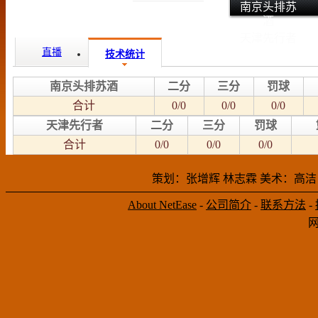
南京头排苏
酒
天津先行者
直播
技术统计
南京头排苏酒
二分
三分
罚球
合计
0/0
0/0
0/0
天津先行者
二分
三分
罚球
合计
0/0
0/0
0/0
策划：张增辉 林志霖 美术：高洁
About NetEase
-
公司简介
-
联系方法
-