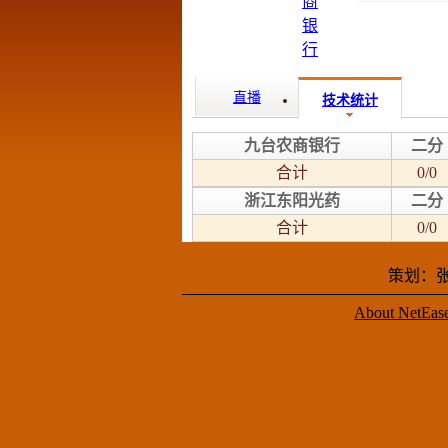
直播
技术统计
九台农商银行
二分
合计
0/0
浙江东阳光药
二分
合计
0/0
策划：张
About NetEas