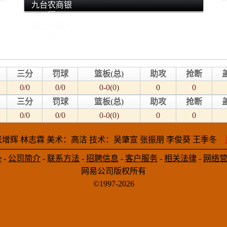
九台农商银
行
浙江东阳光
药
三分
罚球
篮板(总)
助攻
抢断
0/0
0/0
0-0(0)
0
0
三分
罚球
篮板(总)
助攻
抢断
0/0
0/0
0-0(0)
0
0
增辉 林志霖 美术：高洁 技术：吴肇宣 张振朋 李俊葵 王季冬
e
-
公司简介
-
联系方法
-
招聘信息
-
客户服务
-
相关法律
-
网络
网易公司版权所有
©1997-2026