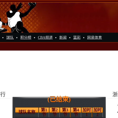
球队
积分榜
CBA频道
新闻
篮彩
网易体育
银行
浙
(已结束)
第1
第2
第3
第4
加时
加时
球队名称
节
节
节
节
1
2