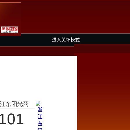
进入关怀模式
江东阳光药
101