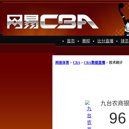
首页
赛程
比分直播
球员
网易体育
>
CBA
>
CBA数据直播
> 技术统计
九台农商
96